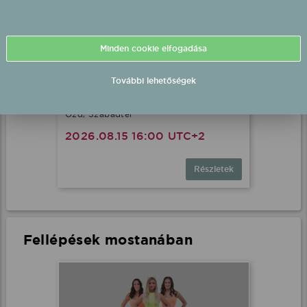
Minden cookie elfogadása
További lehetőségek
Bestiák Retro Őrület - Miss
Bee fél-playback fellépés
Ózd, Szabadtér
2026.08.15 16:00 UTC+2
Részletek
Fellépések mostanában