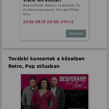
Viktor élő koncert
Balatonfüred, Balaton Szabadidő- És
Konferenciaközpont, Horváth Mihály
Utca
2026.08.15 20:30 UTC+2
Részletek
További koncertek a közelben
Retro, Pop stílusban