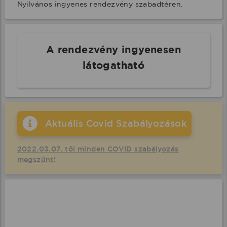
Nyilvános ingyenes rendezvény szabadtéren.
A rendezvény ingyenesen
látogatható
Aktuális Covid Szabályozások
2022.03.07. től minden COVID szabályozás
megszűnt!