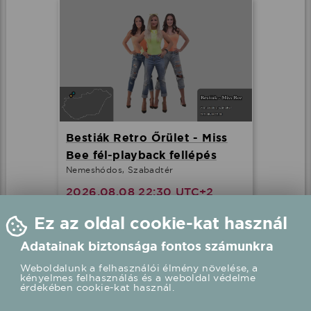
Bestiák Retro Őrület - Miss
Bee fél-playback fellépés
Nemeshódos, Szabadtér
2026.08.08 22:30 UTC+2
Ez az oldal cookie-kat használ
Részletek
Adatainak biztonsága fontos számunkra
Weboldalunk a felhasználói élmény növelése, a
kényelmes felhasználás és a weboldal védelme
érdekében cookie-kat használ.