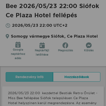
Koncertbooking
Bee 2026/05/23 22:00 Siófok
Ce Plaza Hotel fellépés
2026/05/23 22:00 UTC+2
Somogy vármegye Siófok, Ce Plaza Hotel
Google
Naptárfájl
Megosztás
Küldés
naptárhoz
letöltése
adás
Rendezvény infó
Hozzászólások
2026/05/23 22:00  kezdettel Bestiák Retro Őrület - 
Miss Bee fellépése Siófok településen Ce Plaza 
Hotel helyszínen kerül megrendezésre. Az esemény 