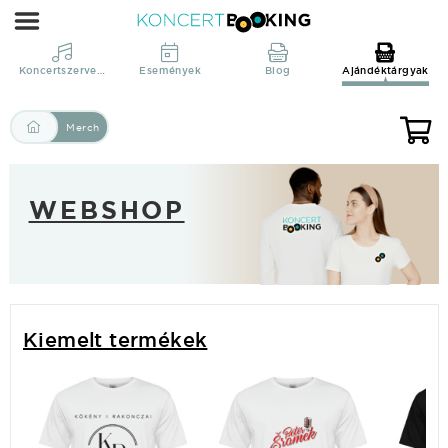
KoncertBooking
Direct
din
Koncertszervezés
Események
Blog
Ajándéktárgyak
productie!
Merch
WEBSHOP
Kiemelt termékek