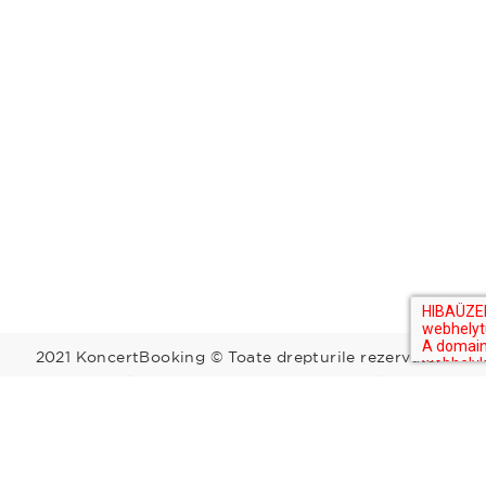
2021 KoncertBooking © Toate drepturile rezervate.
Kapcsolat | Telefonszám: +36 30 157 9812 | E-mail:
info@koncertbooking.com |