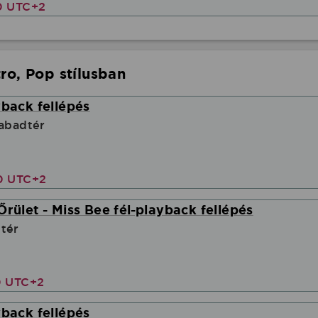
0 UTC+2
ro, Pop stílusban
yback fellépés
zabadtér
00 UTC+2
Őrület - Miss Bee fél-playback fellépés
tér
0 UTC+2
yback fellépés