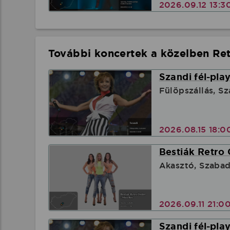
2026.09.12 13:3
További koncertek a közelben Ret
Szandi fél-pla
Fülöpszállás, S
2026.08.15 18:
Bestiák Retro 
Akasztó, Szabad
2026.09.11 21:0
Szandi fél-pla