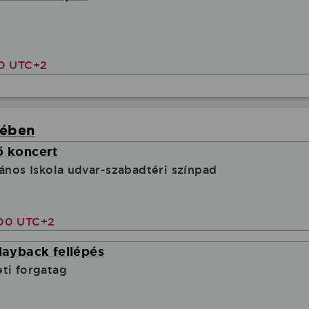
00 UTC+2
yében
ő koncert
lános Iskola udvar-szabadtéri színpad
:00 UTC+2
playback fellépés
ti forgatag