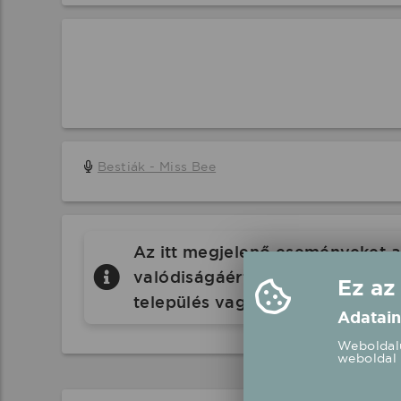
Bestiák - Miss Bee
Az itt megjelenő eseményeket a 
valódiságáért a Koncertbooking.
Ez az
település vagy eseményhelyszín
Adatain
Weboldalu
weboldal 