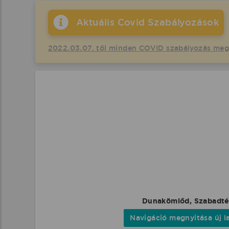
Aktuális Covid Szabályozások
2022.03.07. től minden COVID szabályozás me
Dunakömlőd, Szabadté
Navigáció megnyitása új l