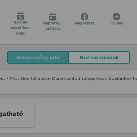
r
Google
Naptárfájl
Megosztás
Küldés
naptárhoz
letöltése
adás
Rendezvény infó
Hozzászólások
et - Miss Bee fellépése Dunakömlőd településen Szabadtér h
gatható