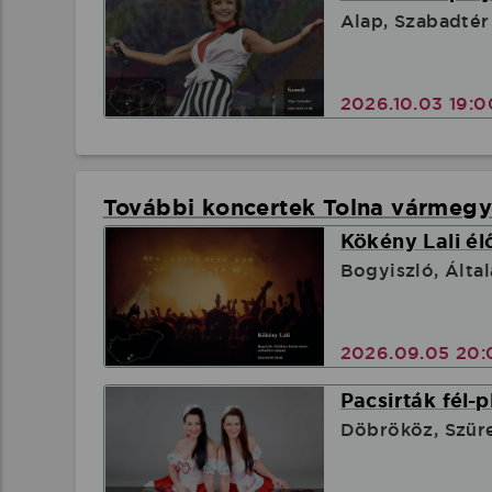
Alap, Szabadtér
2026.10.03 19:
További koncertek Tolna vármeg
Kökény Lali él
Bogyiszló, Álta
2026.09.05 20
Pacsirták fél-
Döbrököz, Szüre