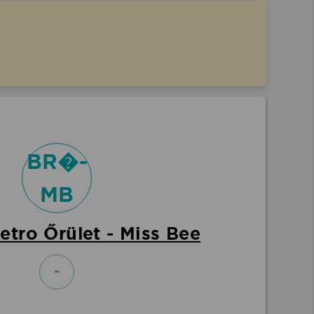
BR�-
MB
etro Őrület - Miss Bee
-