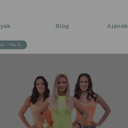
yek
Blog
Ajándé
Bestiák Retro Őrület - Miss Bee 2026/06/06 20:00 Dunakömlőd Szabadtér fellépés