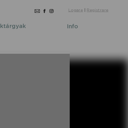
Logare
|
Registrare
ktárgyak
Info