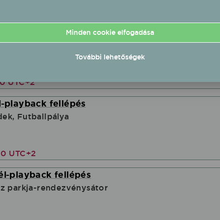
él-playback fellépés
Minden cookie elfogadása
zabadtér Nyárbúcsúztató gyereknap
További lehetőségek
30 UTC+2
l-playback fellépés
ek, Futballpálya
00 UTC+2
él-playback fellépés
z parkja-rendezvénysátor