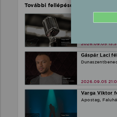
További fellépések a közelben
Varga Viktor f
Dunaföldvár, S
2026.09.05 13:
Gáspár Laci fé
Dunaszentbened
2026.09.05 21:
Varga Viktor f
Apostag, Faluhá