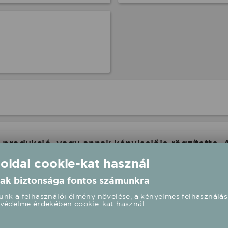
produkció, vagy annak képviselője rögzítette. 
com ennek kapcsán felelősséget nem tud vállalni
 oldal cookie-kat használ
 oldalán is a rendezvény paramétereit.
ak biztonsága fontos számunkra
nk a felhasználói élmény növelése, a kényelmes felhasználás
védelme érdekében cookie-kat használ.