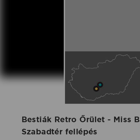
Szabadtér
fellépés
-
2026.06.06.
|
Koncertbooking
Bestiák Retro Őrület - Mis
Szabadtér fellépés