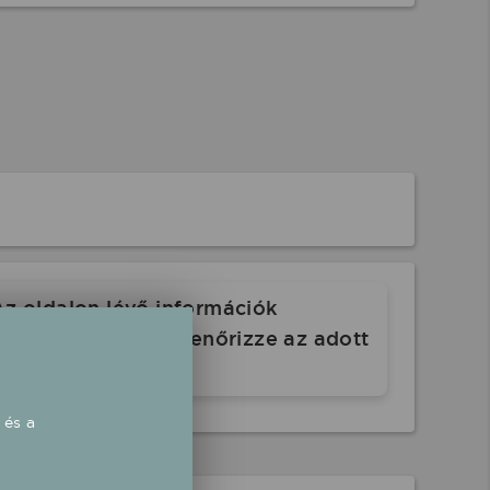
Az oldalon lévő információk
. Indulás előtt ellenőrizze az adott
 és a