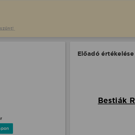
gszűnt!
Előadó értékelése
Bestiák R
r
apon