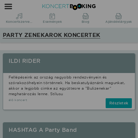
Koncertbooking
|
Koncertszervezés
Koncertszervezés
Események
Blog
Ajándéktárgyak
|
PARTY ZENEKAROK KONCERTEK
Koncertek
|
fellépések
ILDI RIDER
Party
zenekarok
Fellépéseink az ország nagyobb rendezvényein és
stílusban.
szórakozóhelyein történnek. Ha beskatulyáznánk magunkat,
akkor a legjobb cimke az együttesre a "Bulizenekar"
meghatározás lenne. Stílusu
élő koncert
Részletek
HASHTAG A Party Band