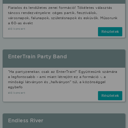
Fiatalos és lendületes zenei formáció! Tökéletes választás
táncos rendezvényekre: céges partik, fesztiválok,
városnapok, falunapok, születésnapok és esküvők. Műsorunk
a 60-as évekt
élő koncert
Részletek
EnterTrain Party Band
"Ha partyzenekar, csak az EnterTrain!" Együttesünk számára
a legfontosabb – ami miatt létrejött ez a formáció -, a
minőségi látványon és „hallványon” túl, a közönséggel
egybefo
élő koncert
Részletek
Endless River