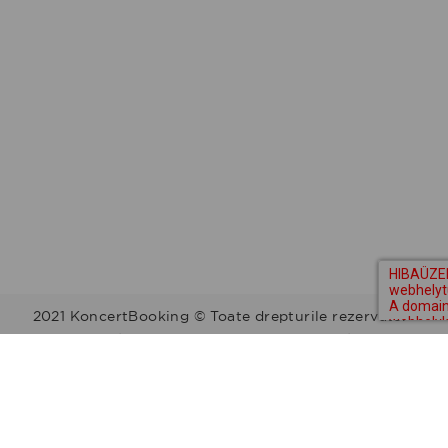
2021 KoncertBooking © Toate drepturile rezervate.
Kapcsolat | Telefonszám: +36 30 157 9812 | E-mail:
info@koncertbooking.com |
Megyék