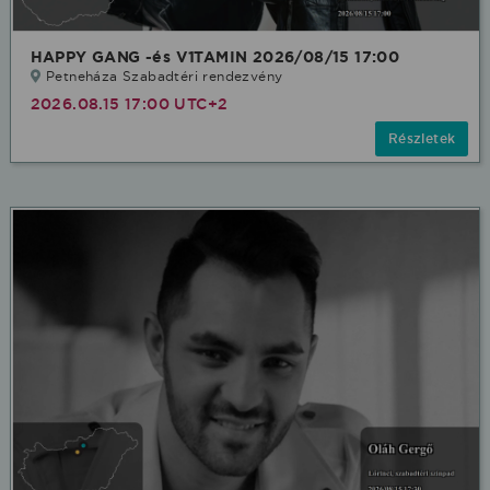
HAPPY GANG -és V1TAMIN 2026/08/15 17:00
Petneháza Szabadtéri rendezvény
2026.08.15 17:00 UTC+2
Részletek