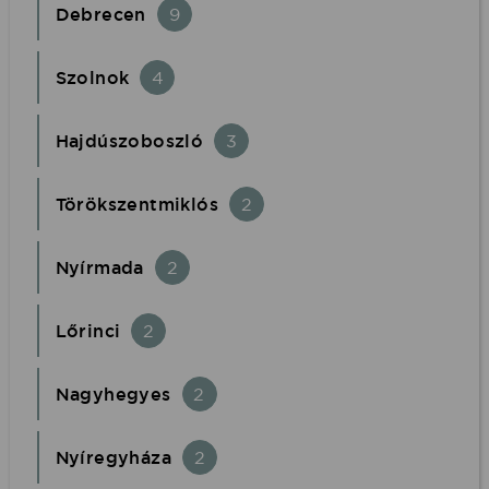
Debrecen
9
Szolnok
4
Hajdúszoboszló
3
Törökszentmiklós
2
Nyírmada
2
Lőrinci
2
Nagyhegyes
2
Nyíregyháza
2