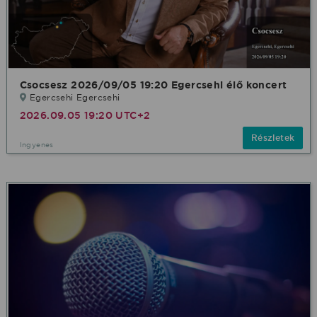
Csocsesz 2026/09/05 19:20 Egercsehi élő koncert
Egercsehi Egercsehi
2026.09.05 19:20 UTC+2
Részletek
Ingyenes