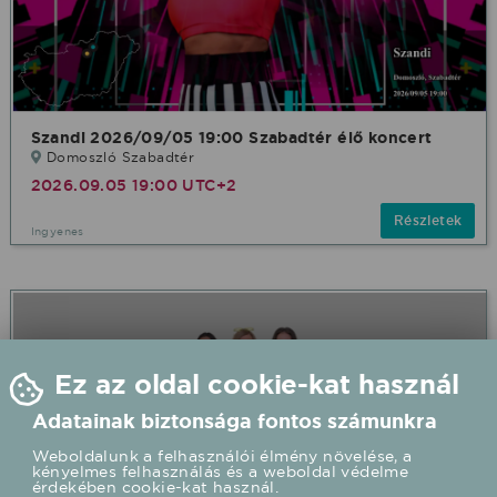
Szandi 2026/09/05 19:00 Szabadtér élő koncert
Domoszló Szabadtér
2026.09.05 19:00 UTC+2
Részletek
Ingyenes
Ez az oldal cookie-kat használ
Adatainak biztonsága fontos számunkra
Weboldalunk a felhasználói élmény növelése, a
kényelmes felhasználás és a weboldal védelme
érdekében cookie-kat használ.