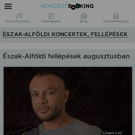
Koncertbooking
|
Koncertszervezés
Koncertszervezés
Események
Blog
Ajándéktárgyak
|
ÉSZAK-ALFÖLDI KONCERTEK, FELLÉPÉSEK
Koncertek
Észak-
Alföld
Észak-Alföldi fellépések augusztusban
régióban