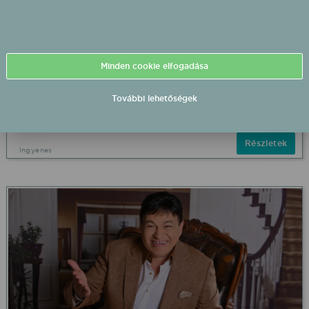
Minden cookie elfogadása
Bestiák Retro Őrület - Miss Bee 2026/09/05 19:00
Szabadtér fellépés
További lehetőségek
Nyírmada Szabadtér
2026.09.05 19:00 UTC+2
Részletek
Ingyenes