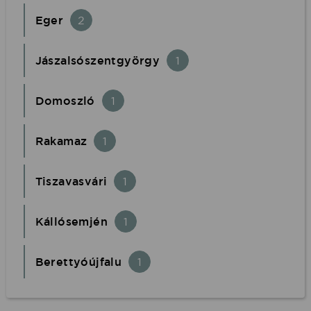
Eger
2
Jászalsószentgyörgy
1
Domoszló
1
Rakamaz
1
Tiszavasvári
1
Kállósemjén
1
Berettyóújfalu
1