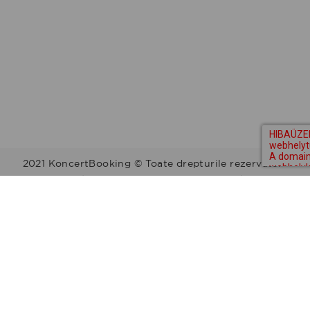
2021 KoncertBooking © Toate drepturile rezervate.
Kapcsolat | Telefonszám: +36 30 157 9812 | E-mail:
info@koncertbooking.com |
Megyék
Régiók