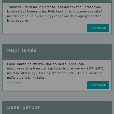
Trabarna Stand up. Az ország legalacsonyabb károsanyag
kibocsátású humoristája. Politikátától és obszcén szavaktól
mentes stand up műsor negyvenöt percben, igénye esetén
lehet több m
Részletek
Pajor Tamás
Pajor Tamás dalszerző, énekes, költő, producer,
műsorvezető, a Neurotic együttes frontembere (1980-1987),
majd az AMEN együttes frontembere (1988-tól), a Szózene
műfaj alapítója. A Szóz
élő koncert
Részletek
Badár Sándor