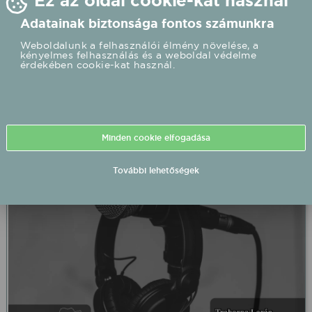
Ez az oldal cookie-kat használ
Adatainak biztonsága fontos számunkra
Weboldalunk a felhasználói élmény növelése, a
kényelmes felhasználás és a weboldal védelme
érdekében cookie-kat használ.
Trabarna Lorán barnabás 2026/08/13 19:00 .
Miskolc .
2026.08.13 19:00 UTC+2
Részletek
Minden cookie elfogadása
További lehetőségek