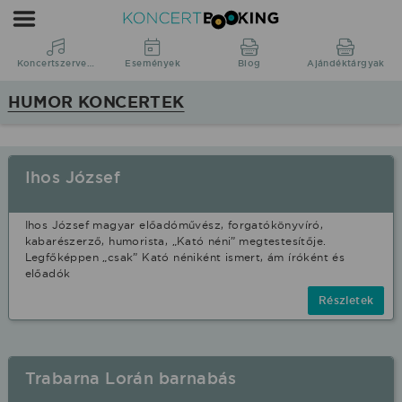
Koncertbooking
|
Koncertszervezés
Koncertszervezés
Események
Blog
Ajándéktárgyak
|
HUMOR KONCERTEK
Koncertek
|
fellépések
Ihos József
Humor
stílusban.
Ihos József magyar előadóművész, forgatókönyvíró,
kabarészerző, humorista, „Kató néni” megtestesítője.
Legfőképpen „csak” Kató néniként ismert, ám íróként és
előadók
Részletek
Trabarna Lorán barnabás