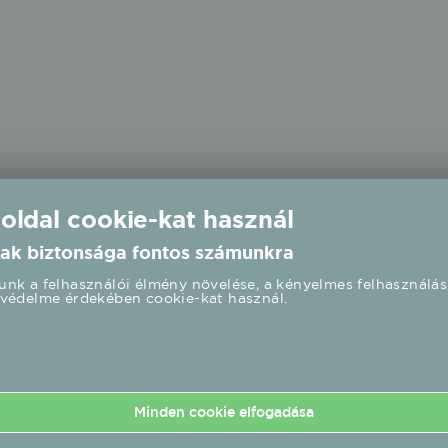
 oldal cookie-kat használ
ak biztonsága fontos számunkra
nk a felhasználói élmény növelése, a kényelmes felhasználás
védelme érdekében cookie-kat használ.
(1)
Üllő (1)
Vecsés (1)
Minden cookie elfogadása