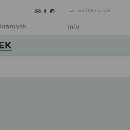
Logare
|
Registrare
ktárgyak
Info
EK