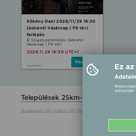
Kökény Dani 2026/11/29 16:30
(Adventi Vasárnap | Fő tér)
fellépés
Szigetszentmiklós (Adventi
Vasárnap | Fő tér)
2026.11.29 16:30 UTC+1
Részletek
Ez az
Ingyenes
Adatain
Weboldalu
weboldal 
Települések 25km-en belül
Budapest (23)
Inárcs (2)
Tordas (1)
Bugyi (1)
Tárnok 