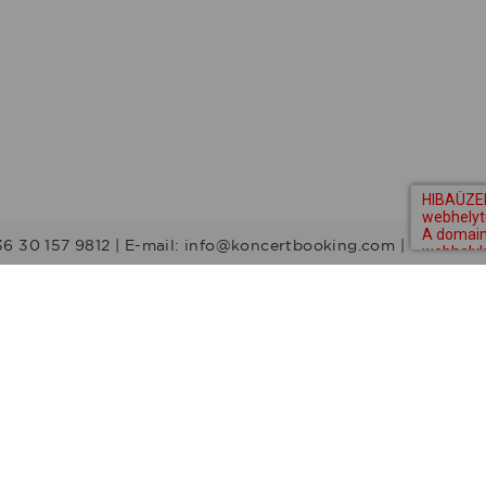
36 30 157 9812 | E-mail: info@koncertbooking.com |
Stílusok
Táncprodukciók
Gyerekműsorok
Műsorvezetők
DJ-k
Egyéb stílus
Rock
Tribute zenekarok
Youtuber