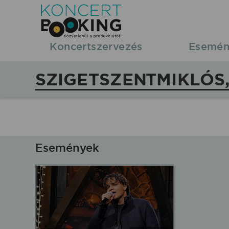
KoncertBooking
|
Koncertszervezés
Esemén
Koncertszervezés
SZIGETSZENTMIKLÓS,
|
Szigetszentmiklós,
,
Események
koncertek,
fellépések