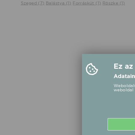
Szeged (7)
Balástya (1)
Forráskút (1)
Röszke (1)
Ez az
Adatain
Weboldalu
weboldal 