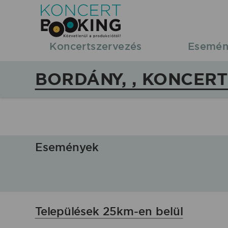
KoncertBooking
|
Koncertszervezés
Esemén
Koncertszervezés
BORDÁNY, , KONCERT
|
Bordány,
,
Események
koncertek,
fellépések
Települések 25km-en belül