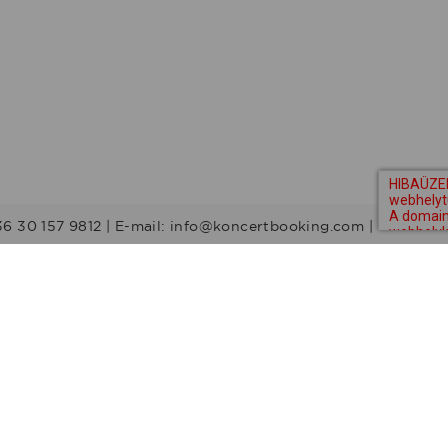
36 30 157 9812 | E-mail: info@koncertbooking.com |
Stílusok
Táncprodukciók
Gyerekműsorok
Műsorvezetők
DJ-k
Egyéb stílus
Rock
Tribute zenekarok
Youtuber