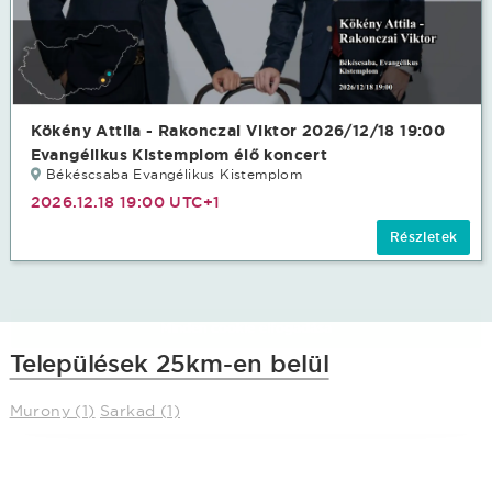
Ez az oldal cookie-kat használ
Kökény Attila - Rakonczai Viktor 2026/12/18 19:00
Adatainak biztonsága fontos számunkra
Evangélikus Kistemplom élő koncert
Békéscsaba Evangélikus Kistemplom
Weboldalunk a felhasználói élmény növelése, a
kényelmes felhasználás és a weboldal védelme
2026.12.18 19:00 UTC+1
érdekében cookie-kat használ.
Részletek
Minden cookie elfogadása
Települések 25km-en belül
További lehetőségek
Murony (1)
Sarkad (1)