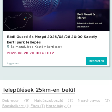
Ez az oldal cookie-kat használ
Bódi Guszti és Margó 2026/08/28 20:00 Kastély
Adatainak biztonsága fontos számunkra
kerti park fellépés
Balmazújváros Kastély kerti park
Weboldalunk a felhasználói élmény növelése, a
kényelmes felhasználás és a weboldal védelme
2026.08.28 20:00 UTC+2
érdekében cookie-kat használ.
Részletek
Ingyenes
Minden cookie elfogadása
Települések 25km-en belül
További lehetőségek
Debrecen (9)
Hajdúszoboszló (3)
Nagyhegyes (2)
Bocskaikert (1)
Ebes (1)
Hortobágy (1)