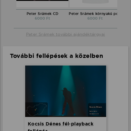
Peter Srámek CD
Peter Srámek környakú póló
6000 Ft
6000 Ft
Peter Srámek további ajándéktárgyai
További fellépések a közelben
Kocsis Dénes fél-playback