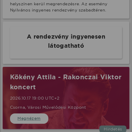
helyszínen kerül megrendezésre. Az esemény 
Nyilvános ingyenes rendezvény szabadtéren.
A rendezvény ingyenesen
látogatható
Kökény Attila - Rakonczai Viktor
koncert
2026.10.17 19:00 UTC+2
Csorna, Városi Művelődési Központ
Megnézem
Hirdetés