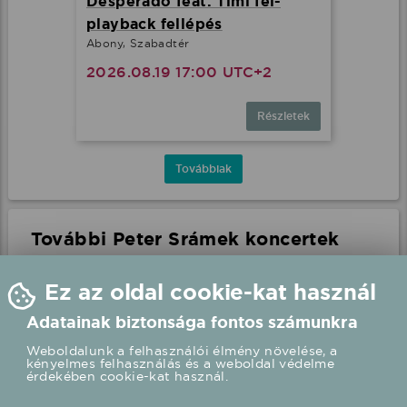
Desperado feat. Timi fél-
playback fellépés
Abony, Szabadtér
2026.08.19 17:00 UTC+2
Részletek
Továbbiak
További Peter Srámek koncertek
Ez az oldal cookie-kat használ
Adatainak biztonsága fontos számunkra
Weboldalunk a felhasználói élmény növelése, a
kényelmes felhasználás és a weboldal védelme
érdekében cookie-kat használ.