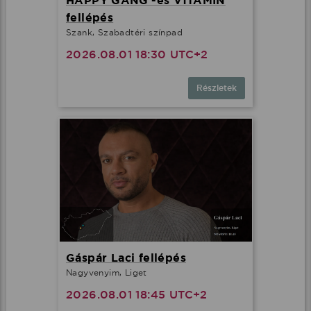
HAPPY GANG -és V1TAMIN
fellépés
Szank, Szabadtéri színpad
2026.08.01 18:30 UTC+2
Részletek
Gáspár Laci fellépés
Nagyvenyim, Liget
2026.08.01 18:45 UTC+2