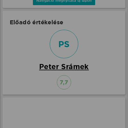
Navigáció megnyitása új lapon
Előadó értékelése
PS
Peter Srámek
7,7