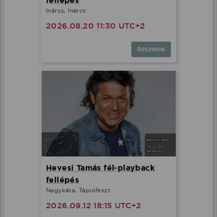
fellépés
Inárcs, Inárcs
2026.08.20 11:30 UTC+2
Részletek
Hevesi Tamás fél-playback
fellépés
Nagykáta, Tápiófeszt
2026.09.12 18:15 UTC+2