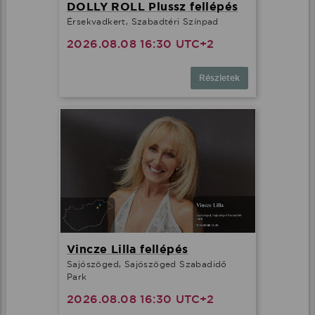
DOLLY ROLL Plussz fellépés
Érsekvadkert, Szabadtéri Színpad
2026.08.08 16:30 UTC+2
Részletek
Vincze Lilla fellépés
Sajószöged, Sajószöged Szabadidő
Park
2026.08.08 16:30 UTC+2