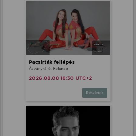
Pacsirták fellépés
Ásványráró, Falunap
2026.08.08 18:30 UTC+2
Részletek