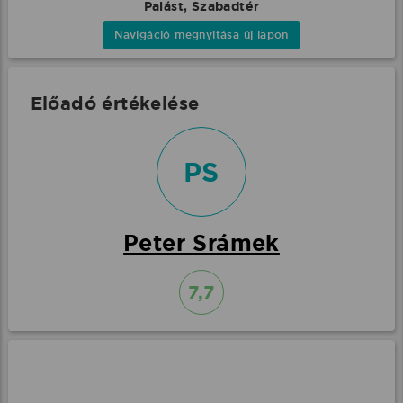
Palást, Szabadtér
Navigáció megnyitása új lapon
Előadó értékelése
PS
Peter Srámek
7,7