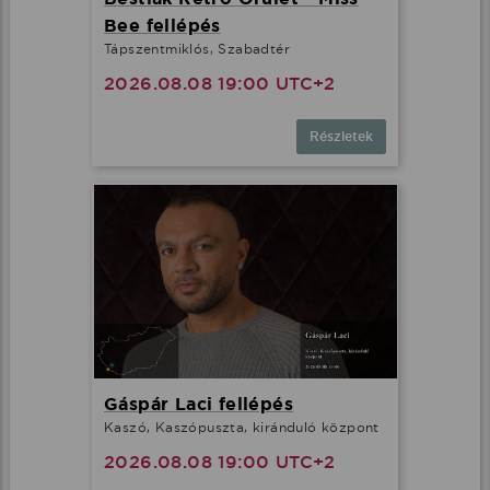
Bee fellépés
Tápszentmiklós, Szabadtér
2026.08.08 19:00 UTC+2
Részletek
Gáspár Laci fellépés
Kaszó, Kaszópuszta, kiránduló központ
2026.08.08 19:00 UTC+2