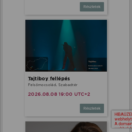
Részletek
Tajtiboy fellépés
Felsőmocsolád, Szabadtér
2026.08.08 19:00 UTC+2
Részletek