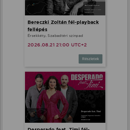
Bereczki Zoltán fél-playback
fellépés
Érsekkéty, Szabadtéri szinpad
2026.08.21 21:00 UTC+2
Részletek
Desperado feat. Timi fél-