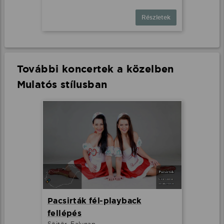
Részletek
További koncertek a közelben
Mulatós stílusban
Pacsirták fél-playback
fellépés
Söjtör, Falunap