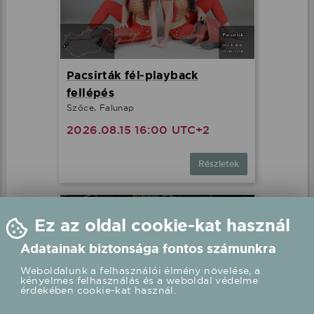
Pacsirták fél-playback
fellépés
Szőce, Falunap
2026.08.15 16:00 UTC+2
Részletek
Ez az oldal cookie-kat használ
Adatainak biztonsága fontos számunkra
Weboldalunk a felhasználói élmény növelése, a
kényelmes felhasználás és a weboldal védelme
érdekében cookie-kat használ.