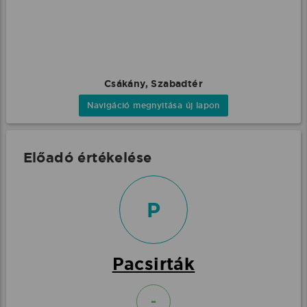
Csákány, Szabadtér
Navigáció megnyitása új lapon
Előadó értékelése
P
Pacsirták
-