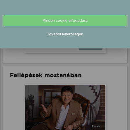
Pacsirták fél-playback
fellépés
Minden cookie elfogadása
Felsőmarác, Falunap
2026.08.15 17:00 UTC+2
További lehetőségek
Részletek
Fellépések mostanában