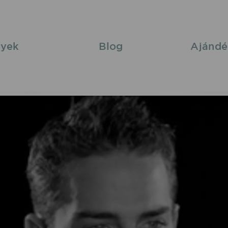
yek
Blog
Ajándé