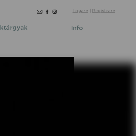
Logare
|
Registrare
ktárgyak
Info