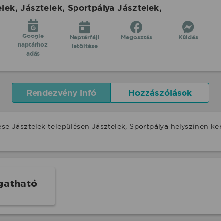
k, Jásztelek, Sportpálya Jásztelek,
Google
Naptárfájl
Megosztás
Küldés
naptárhoz
letöltése
adás
Rendezvény infó
Hozzászólások
ése Jásztelek településen Jásztelek, Sportpálya helyszínen k
gatható