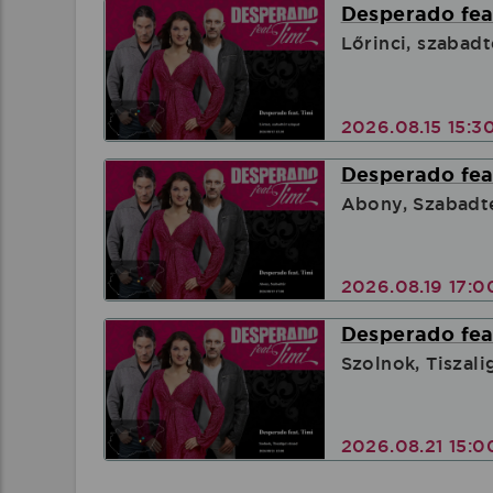
Desperado feat
Lőrinci, szabadt
2026.08.15 15:3
Desperado feat
Abony, Szabadt
2026.08.19 17:
Desperado feat
Szolnok, Tiszali
2026.08.21 15: