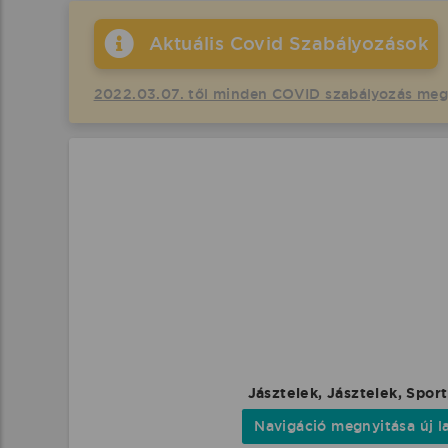
Aktuális Covid Szabályozások
2022.03.07. től minden COVID szabályozás me
Jásztelek, Jásztelek, Spor
Navigáció megnyitása új l