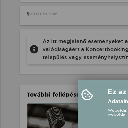
Krisz Rudolf
Az itt megjelenő eseményeket a 
valódiságáért a Koncertbooking.
település vagy eseményhelyszín
Ez az
További fellépések a közelben
Adatain
Bereczki Zoltá
Weboldalu
weboldal 
Szentlőrinckáta