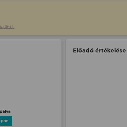
gszűnt!
Előadó értékelése
tpálya
apon