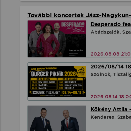
További koncertek Jász-Nagykun
Desperado feat
Abádszalók, Sz
2026.08.08 21:
2026/08/14 18
Szolnok, Tiszali
2026.08.14 18:
Kökény Attila 
Kenderes, Szab