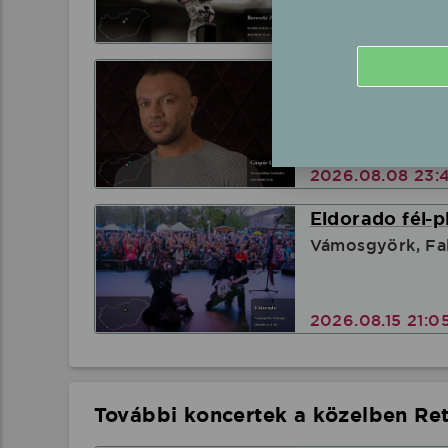
2026.08.08 20:
Gáspár Laci fé
Tarnazsadány, S
2026.08.08 23:
Eldorado fél-p
Vámosgyörk, Fa
2026.08.15 21:0
További koncertek a közelben Ret