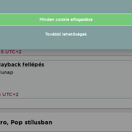
45 UTC+2
Minden cookie elfogadása
l-playback fellépés
zabadter
További lehetőségek
45 UTC+2
layback fellépés
lunap
5 UTC+2
ro, Pop stílusban