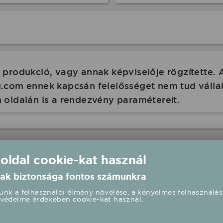
produkció, vagy annak képviselője rögzítette. 
com ennek kapcsán felelősséget nem tud vállalni
 oldalán is a rendezvény paramétereit.
 oldal cookie-kat használ
ak biztonsága fontos számunkra
n fél-playback fellépés
nk a felhasználói élmény növelése, a kényelmes felhasználás
védelme érdekében cookie-kat használ.
, Szabadtér