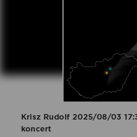
-
2025.08.03.
|
Koncertbooking
Krisz Rudolf 2025/08/03 17:3
koncert