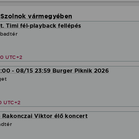
-Szolnok vármegyében
. Timi fél-playback fellépés
abadtér
00 UTC+2
:00 - 08/15 23:59 Burger Piknik 2026
get
00 UTC+2
- Rakonczai Viktor élő koncert
adtér