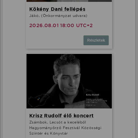
Kökény Dani fellépés
Jákó, (Önkormányzat udvara)
2026.08.01 18:00 UTC+2
Részletek
Krisz Rudolf élő koncert
Zsámbok, Lecsót a keceléből
Hagyományőrző Fesztivál Közösségi
Színtér és Könyvtár