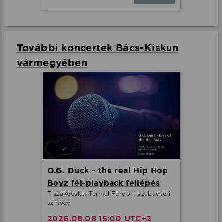
További koncertek Bács-Kiskun
vármegyében
O.G. Duck - the real Hip Hop
Boyz fél-playback fellépés
Tiszakécske, Termál Fürdő - szabadtéri
színpad
2026.08.08 15:00 UTC+2