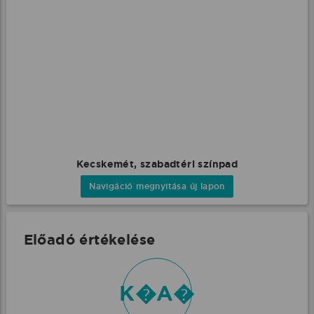
Kecskemét, szabadtéri színpad
Navigáció megnyitása új lapon
Előadó értékelése
K�A�