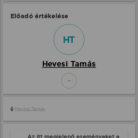
Előadó értékelése
HT
Hevesi Tamás
-
Hevesi Tamás
Az itt megjelenő eseményeket a