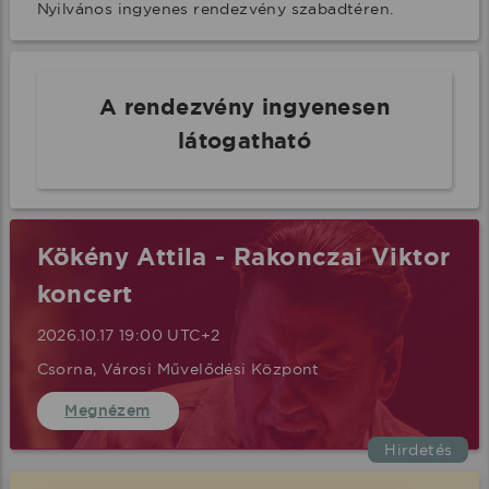
Nyilvános ingyenes rendezvény szabadtéren.
A rendezvény ingyenesen
látogatható
Kökény Attila - Rakonczai Viktor
koncert
2026.10.17 19:00 UTC+2
Csorna, Városi Művelődési Központ
Megnézem
Hirdetés