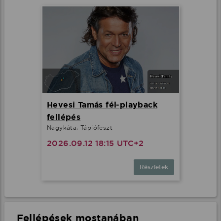
Hevesi Tamás fél-playback
fellépés
Nagykáta, Tápiófeszt
2026.09.12 18:15 UTC+2
Részletek
Fellépések mostanában