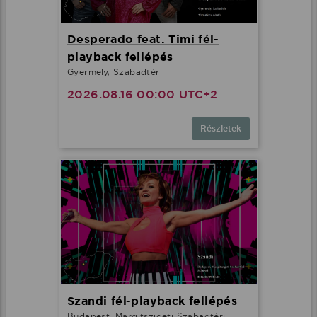
Desperado feat. Timi fél-
playback fellépés
Gyermely, Szabadtér
2026.08.16 00:00 UTC+2
Részletek
Szandi fél-playback fellépés
Budapest, Margitszigeti Szabadtéri