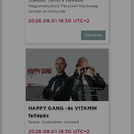
Zsámbok, Lecsót a keceléből
Hagyományőrző Fesztivál Közösségi
Színtér és Könyvtár
2026.08.01 18:30 UTC+2
Részletek
HAPPY GANG -és V1TAMIN
fellépés
Szank, Szabadtéri színpad
2026.08.01 18:30 UTC+2