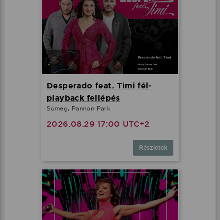
Desperado feat. Timi fél-
playback fellépés
Sümeg, Pannon Park
2026.08.29 17:00 UTC+2
Részletek