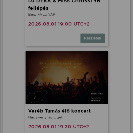
DJ DEKA & MISS CHRISSTYN
fellépés
Bés, FALUNAP
2026.08.01 19:00 UTC+2
Részletek
Veréb Tamás élő koncert
Nagyvenyim, Liget
2026.08.01 19:30 UTC+2