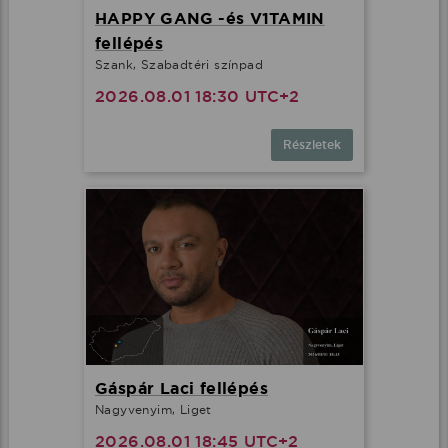
HAPPY GANG -és V1TAMIN
fellépés
Szank, Szabadtéri színpad
2026.08.01 18:30 UTC+2
Részletek
Gáspár Laci fellépés
Nagyvenyim, Liget
2026.08.01 18:45 UTC+2