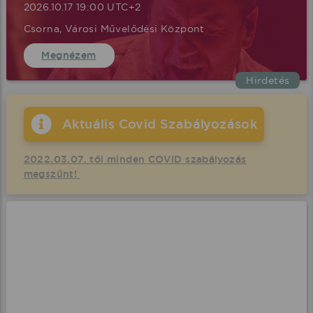
2026.10.17 19:00 UTC+2
Csorna, Városi Művelődési Központ
Megnézem
Hirdetés
Aktuális Covid Szabályozások
2022.03.07. től minden COVID szabályozás
megszűnt!