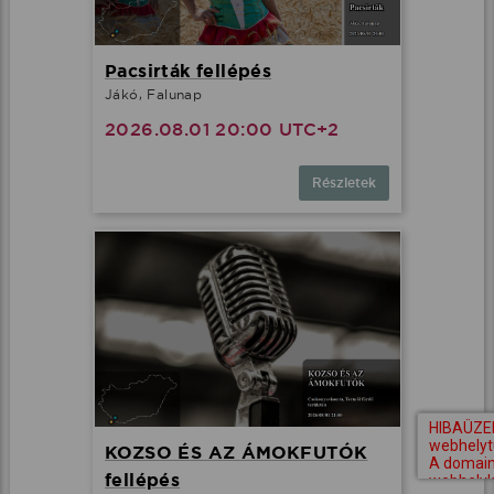
Pacsirták fellépés
Jákó, Falunap
2026.08.01 20:00 UTC+2
Részletek
KOZSO ÉS AZ ÁMOKFUTÓK
fellépés