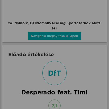
Celldömölk, Celldömölk-Alsóság Sportcsarnok előtti
tér
Navigáció megnyitása új lapon
Előadó értékelése
DfT
Desperado feat. Timi
7,1