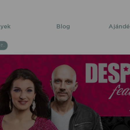
yek
Blog
Ajándé
Desperado feat. Timi 2025/07/12 20:30 Pácin Szabadtér élő koncert