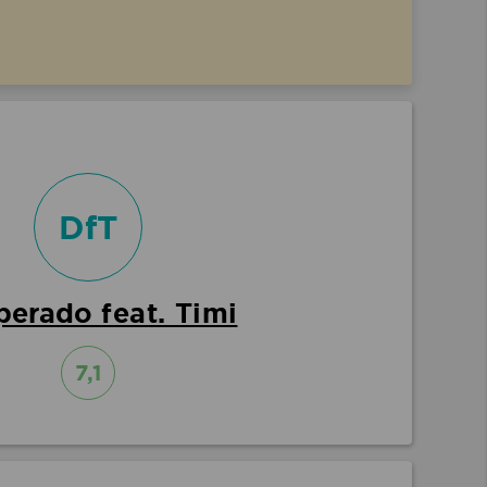
DfT
erado feat. Timi
7,1