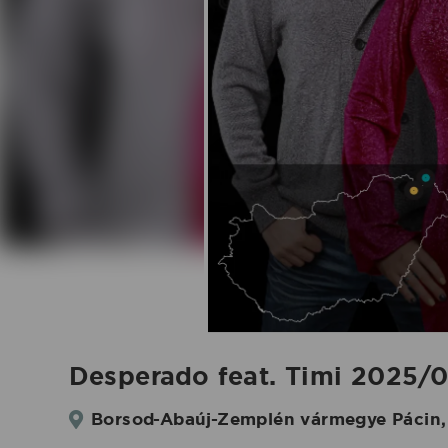
-
2025.07.12.
|
Koncertbooking
Desperado feat. Timi 2025/0
Borsod-Abaúj-Zemplén vármegye Pácin,