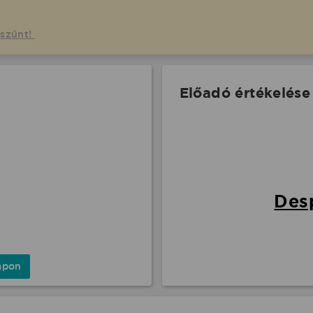
gszűnt!
Előadó értékelése
Desp
apon