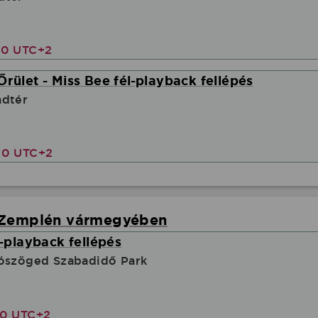
00 UTC+2
Őrület - Miss Bee fél-playback fellépés
adtér
00 UTC+2
-Zemplén vármegyében
l-playback fellépés
jószöged Szabadidő Park
30 UTC+2