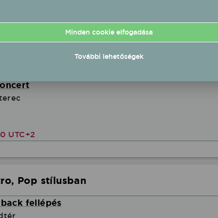
-playback fellépés
Minden cookie elfogadása
További lehetőségek
00 UTC+2
koncert
terec
00 UTC+2
ro, Pop stílusban
yback fellépés
dtér