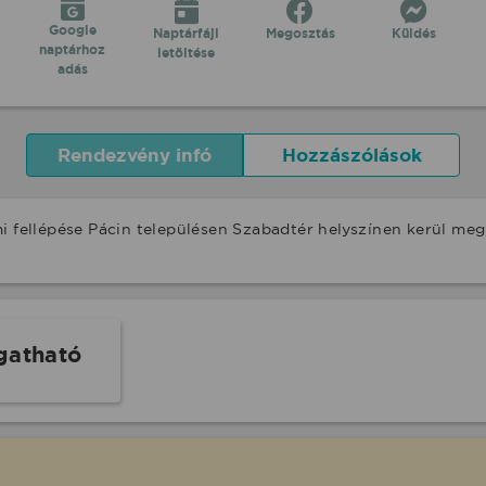
Google
Naptárfájl
Megosztás
Küldés
naptárhoz
letöltése
adás
Rendezvény infó
Hozzászólások
i fellépése Pácin településen Szabadtér helyszínen kerül me
gatható