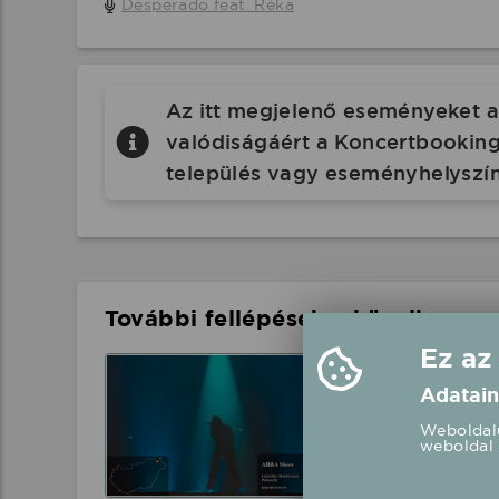
Desperado feat. Réka
Az itt megjelenő eseményeket a 
valódiságáért a Koncertbooking.
település vagy eseményhelyszín
További fellépések a közelben
Ez az
ABBA Show fél
Adatain
Lácacséke, Majl
Weboldalu
weboldal 
2026.08.29 18: