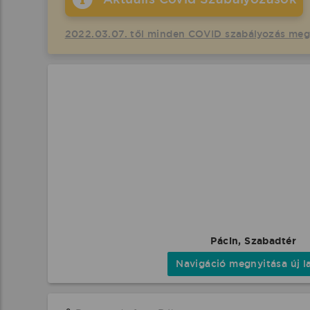
2022.03.07. től minden COVID szabályozás me
Pácin, Szabadtér
Navigáció megnyitása új l