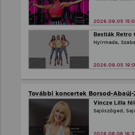
2026.09.05 15:
Bestiák Retro 
Nyírmada, Szab
2026.09.05 19:
További koncertek Borsod-Abaúj
Vincze Lilla fé
Sajószöged, Sa
2026.08.08 16: