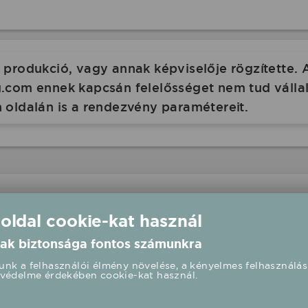
produkció, vagy annak képviselője rögzítette. 
com ennek kapcsán felelősséget nem tud vállalni
 oldalán is a rendezvény paramétereit.
 oldal cookie-kat használ
-playback fellépés
ak biztonsága fontos számunkra
áth park - Perbenyik
nk a felhasználói élmény növelése, a kényelmes felhasználás
védelme érdekében cookie-kat használ.
59 UTC+2