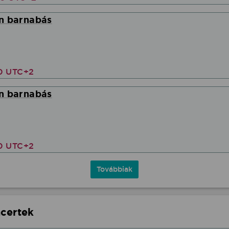
n barnabás
00 UTC+2
n barnabás
00 UTC+2
Továbbiak
ncertek