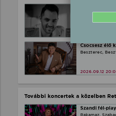
Oláh Gergő fél
Kék, Sportpálya
2026.09.12 17:
Csocsesz élő 
Beszterec, Besz
2026.09.12 20:
További koncertek a közelben Ret
Szandi fél-pla
Rakamaz, Szaba