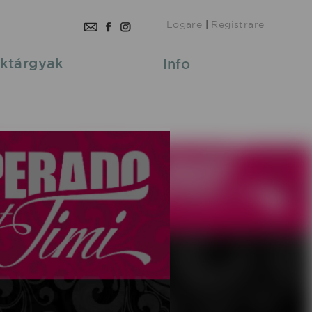
Logare
|
Registrare
ktárgyak
Info