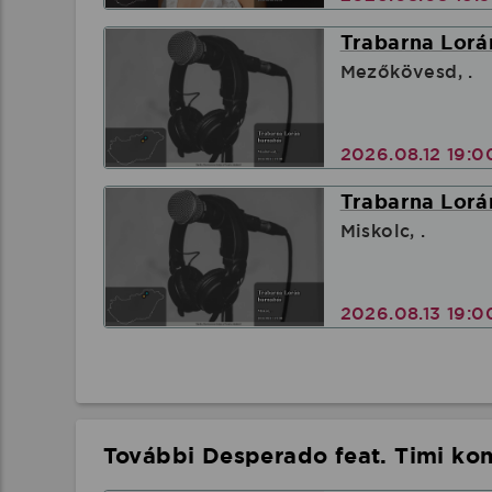
Trabarna Lorá
Mezőkövesd, .
2026.08.12 19:
Trabarna Lorá
Miskolc, .
2026.08.13 19:
További Desperado feat. Timi ko