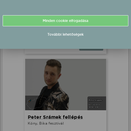
Nyári Edit fellépés
Minden cookie elfogadása
Söréd, Sörédi közösségi színtér
2026.08.01 18:00 UTC+2
További lehetőségek
Részletek
Peter Srámek fellépés
Kóny, Bika fesztivál