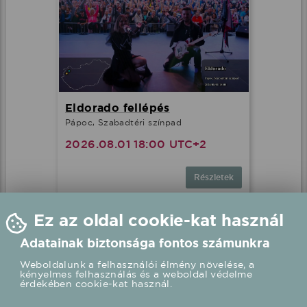
Eldorado fellépés
Pápoc, Szabadtéri színpad
2026.08.01 18:00 UTC+2
Részletek
Ez az oldal cookie-kat használ
Adatainak biztonsága fontos számunkra
Weboldalunk a felhasználói élmény növelése, a
kényelmes felhasználás és a weboldal védelme
érdekében cookie-kat használ.