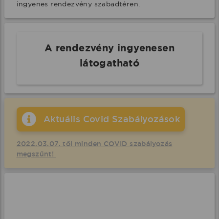
ingyenes rendezvény szabadtéren.
A rendezvény ingyenesen
látogatható
Aktuális Covid Szabályozások
2022.03.07. től minden COVID szabályozás
megszűnt!