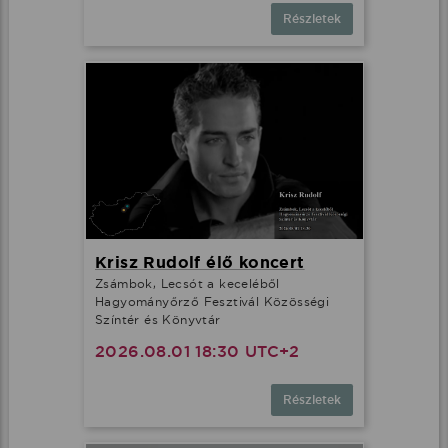
Részletek
Krisz Rudolf élő koncert
Zsámbok, Lecsót a keceléből
Hagyományőrző Fesztivál Közösségi
Színtér és Könyvtár
2026.08.01 18:30 UTC+2
Részletek