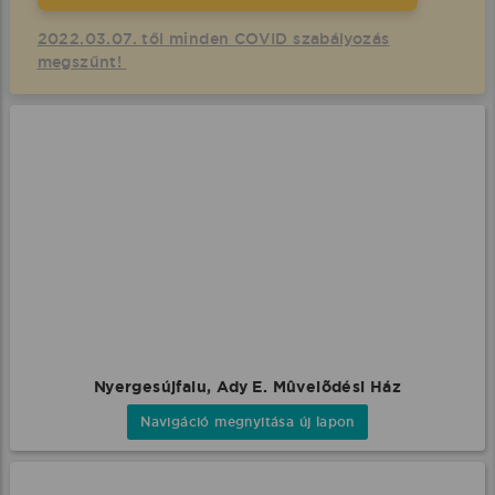
2022.03.07. től minden COVID szabályozás
megszűnt!
Nyergesújfalu, Ady E. Mûvelõdési Ház
Navigáció megnyitása új lapon