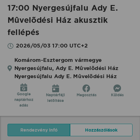
17:00 Nyergesújfalu Ady E.
Mûvelõdési Ház akusztik
fellépés
2026/05/03 17:00 UTC+2
Komárom-Esztergom vármegye
Nyergesújfalu, Ady E. Mûvelõdési Ház
Nyergesújfalu Ady E. Mûvelõdési Ház
Google
Naptárfájl
Megosztás
Küldés
naptárhoz
letöltése
adás
Rendezvény infó
Hozzászólások