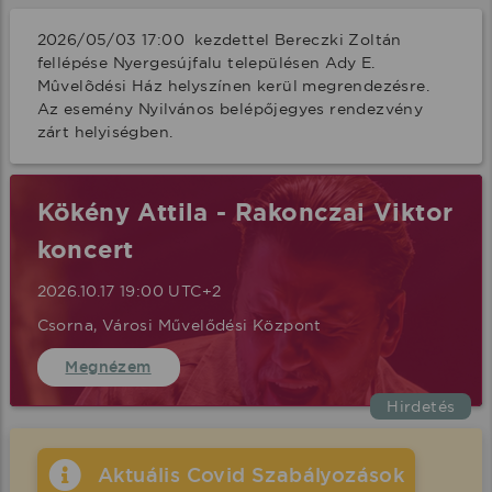
2026/05/03 17:00  kezdettel Bereczki Zoltán 
fellépése Nyergesújfalu településen Ady E. 
Mûvelõdési Ház helyszínen kerül megrendezésre. 
Az esemény Nyilvános belépőjegyes rendezvény 
zárt helyiségben.
Kökény Attila - Rakonczai Viktor
koncert
2026.10.17 19:00 UTC+2
Csorna, Városi Művelődési Központ
Megnézem
Hirdetés
Aktuális Covid Szabályozások