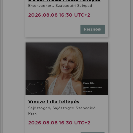
Érsekvadkert, Szabadtéri Színpad
2026.08.08 16:30 UTC+2
Részletek
Vincze Lilla fellépés
Sajószöged, Sajószöged Szabadidő
Park
2026.08.08 16:30 UTC+2