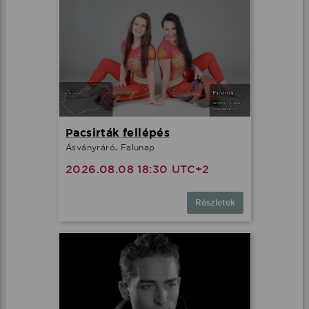
Pacsirták fellépés
Ásványráró, Falunap
2026.08.08 18:30 UTC+2
Részletek