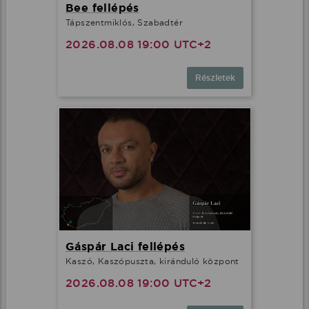
Bee fellépés
Tápszentmiklós, Szabadtér
2026.08.08 19:00 UTC+2
Részletek
Gáspár Laci fellépés
Kaszó, Kaszópuszta, kiránduló központ
2026.08.08 19:00 UTC+2