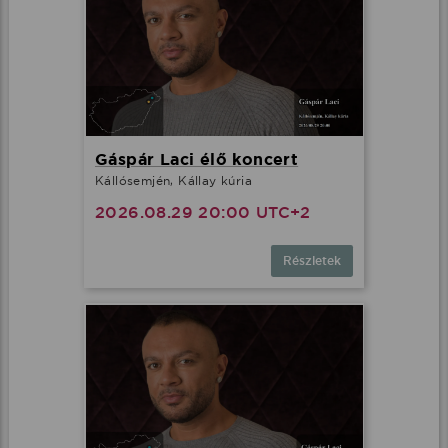
Gáspár Laci élő koncert
Kállósemjén, Kállay kúria
2026.08.29 20:00 UTC+2
Részletek