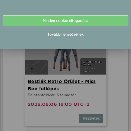
Fellépések mostanában
Minden cookie elfogadása
További lehetőségek
Bestiák Retro Őrület - Miss
Bee fellépés
Balatonföldvár, Szabadtér
2026.08.06 18:00 UTC+2
Részletek