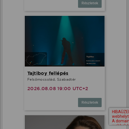
Részletek
Tajtiboy fellépés
Felsőmocsolád, Szabadtér
2026.08.08 19:00 UTC+2
Részletek