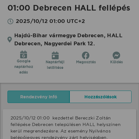
01:00 Debrecen HALL fellépés
2025/10/12 01:00 UTC+2
Hajdú-Bihar vármegye Debrecen, HALL
Debrecen, Nagyerdei Park 12.
Google
Naptárfájl
Megosztás
Küldés
naptárhoz
letöltése
adás
Rendezvény infó
Hozzászólások
2025/10/12 01:00  kezdettel Bereczki Zoltán 
fellépése Debrecen településen HALL helyszínen 
kerül megrendezésre. Az esemény Nyilvános 
belépőjegyes rendezvény zárt helyiségben.